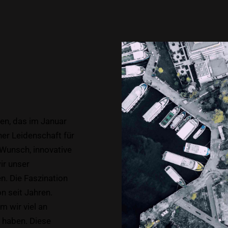
en, das im Januar
er Leidenschaft für
Wunsch, innovative
ir unser
. Die Faszination
n seit Jahren.
m wir viel an
 haben. Diese