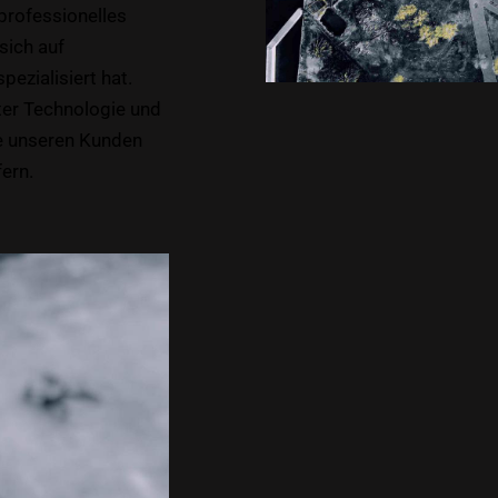
professionelles
sich auf
ezialisiert hat.
ster Technologie und
e unseren Kunden
fern.