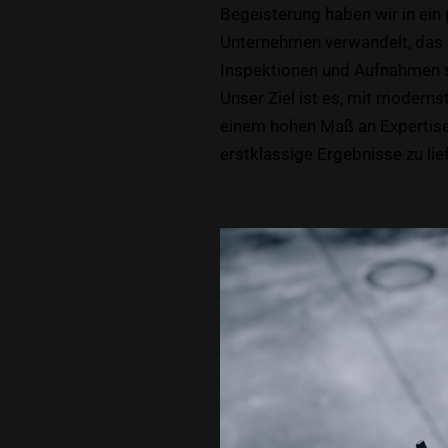
Begeisterung haben wir in ein 
Unternehmen verwandelt, das 
Inspektionen und Aufnahmen sp
Unser Ziel ist es, mit modern
einem hohen Maß an Expertis
erstklassige Ergebnisse zu lie