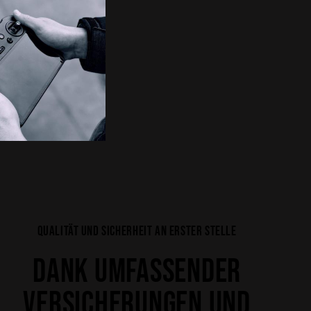
QUALITÄT UND SICHERHEIT AN ERSTER STELLE
DANK UMFASSENDER
VERSICHERUNGEN UND