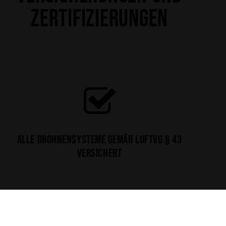
ZERTIFIZIERUNGEN
Alle Drohnensysteme gemäß LuftVG § 43
versichert